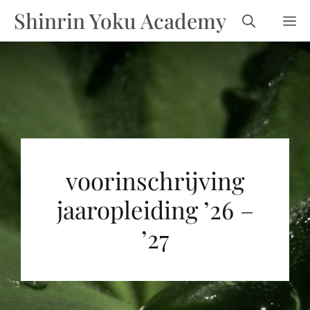
Ga
Shinrin Yoku Academy
m
naar
de
inhoud
voorinschrijving
jaaropleiding ’26 –
’27