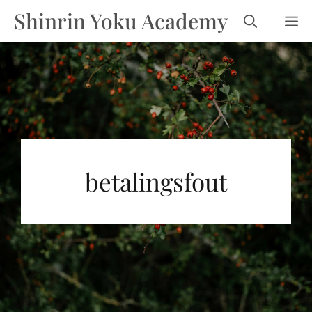
Ga
Shinrin Yoku Academy
m
naar
de
inhoud
betalingsfout